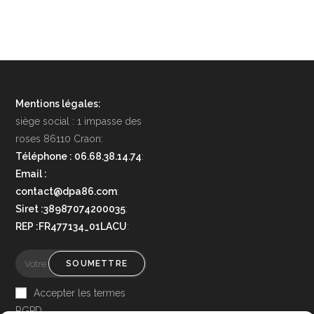
Mentions légales:
siège social : 1 impasse des
roses 86110 Craon:
Téléphone : 06.68.38.14.74
:
Email :
contact@dpa86.com
:
Siret :38987074200035
:
REP :FR477134_01LACU
:
SOUMETTRE
Accepter les termes
RGPD