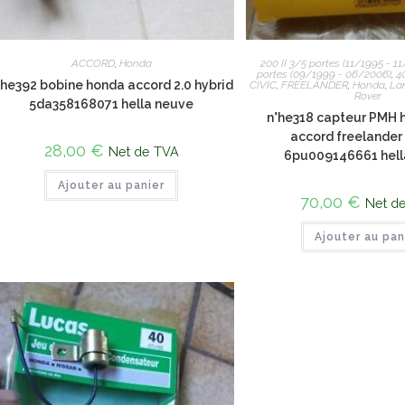
ACCORD
,
Honda
200 II 3/5 portes (11/1995 - 1
portes (09/1999 - 06/2006)
,
4
°he392 bobine honda accord 2.0 hybrid
CIVIC
,
FREELANDER
,
Honda
,
La
Rover
5da358168071 hella neuve
n°he318 capteur PMH h
accord freelande
28,00
€
Net de TVA
6pu009146661 hell
Ajouter au panier
70,00
€
Net d
Ajouter au pan