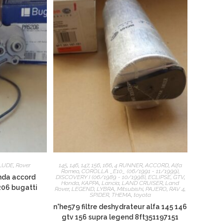
LUDE
,
Rover
145
,
146
,
147
,
156
,
166
,
4 RUNNER
,
ACCORD
,
Alfa
Romeo
,
COROLLA _E10_ (06/1991 - 11/1999)
,
nda accord
DISCOVERY I (06/1989 - 10/1998)
,
ECLIPSE
,
GTV
,
Honda
,
KAPPA
,
Lancia
,
LAND CRUISER
,
Land
206 bugatti
Rover
,
LEGEND
,
LYBRA
,
Mitsubishi
,
PAJERO
,
RAV 4
,
SPIDER
,
THEMA
,
toyota
n°he579 filtre deshydrateur alfa 145 146
gtv 156 supra legend 8ft351197151