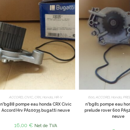
ACCORD
,
CIVIC
,
CRX
,
Honda
,
HR-V
600
,
ACCORD
,
Honda
,
PRE
n°bg88 pompe eau honda CRX Civic
n°bg81 pompe eau ho
Accord Hrv PA10035 bugatti neuve
prelude rover 600 PA5
neuve
16,00
€
Net de TVA