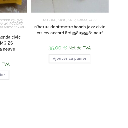
1/2000)
,
25 I 3/5
ACCORD
,
CIVIC
,
CR-V
,
Honda
,
JAZZ
00
,
45
,
ACCORD
,
n°he102 debitmetre honda jazz civic
nd Rover
,
MG
,
MG
,
crz crv accord 8et358095581 neuf
onda civic
r MG ZS
35,00
€
Net de TVA
a neuve
Ajouter au panier
e TVA
ier