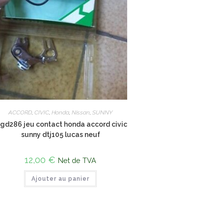
ACCORD
,
CIVIC
,
Honda
,
Nissan
,
SUNNY
°gd286 jeu contact honda accord civic
sunny dtj105 lucas neuf
12,00
€
Net de TVA
Ajouter au panier