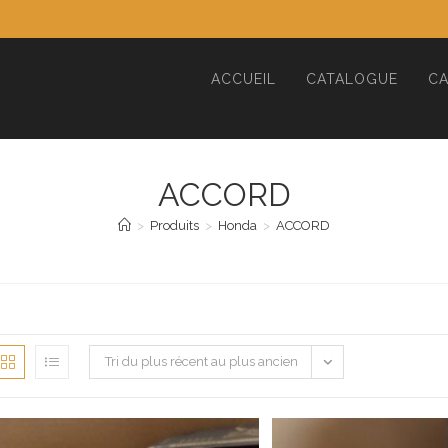
ACCUEIL
CATALOGUE
CA
ACCORD
>
Produits
>
Honda
>
ACCORD
Tri du plus récent au plus ancien