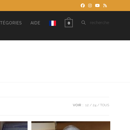
TOGGLE
recherche
TÉGORIES
AIDE
0
WEBSITE
SEARCH
VOIR :
12
24
TOUS