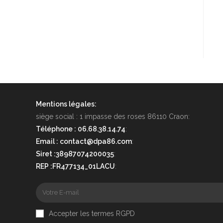
Mentions légales:
siège social : 1 impasse des roses 86110 Craon:
Téléphone : 06.68.38.14.74
:
Email : contact@dpa86.com
:
Siret :38987074200035
:
REP :FR477134_01LACU
:
Accepter les termes RGPD