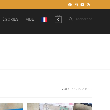
TOGGLE
recherche
TÉGORIES
AIDE
0
WEBSITE
SEARCH
VOIR :
12
24
TOUS