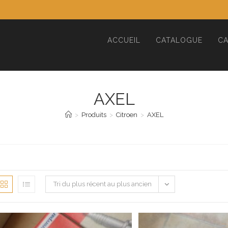
ACCUEIL
CATALOGUE
CA
AXEL
>
Produits
>
Citroen
>
AXEL
Tri du plus récent au plus ancien