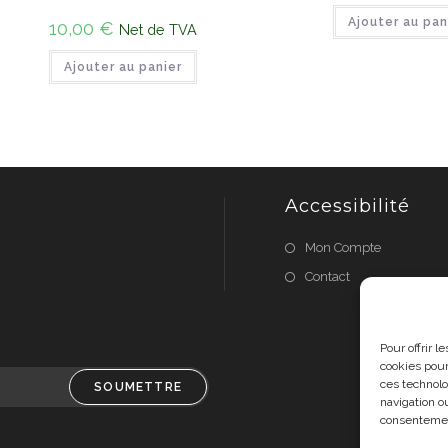
Ajouter au pan
10,00
€
Net de TVA
Ajouter au panier
Accessibilité
Mon Compte
Contact
Pour offrir 
cookies pour
ces technolo
SOUMETTRE
navigation ou
consentement