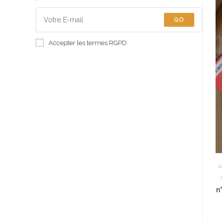
GO
Accepter les termes RGPD
1
n