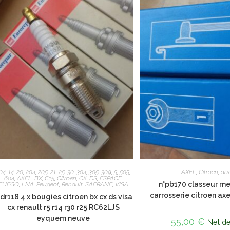
04
,
14
,
20
,
204
,
205
,
21
,
25
,
30
,
304
,
305
,
309
,
5
,
505
,
AXEL
,
Citroen
,
div
604
,
AXEL
,
BX
,
C15
,
Citroen
,
CX
,
DS
,
ESPACE
,
n°pb170 classeur m
FUEGO
,
LNA
,
Peugeot
,
Renault
,
SAFRANE
,
VISA
carrosserie citroen ax
°dr118 4 x bougies citroen bx cx ds visa
cx renault r5 r14 r30 r25 RC62LJS
eyquem neuve
55,00
€
Net d