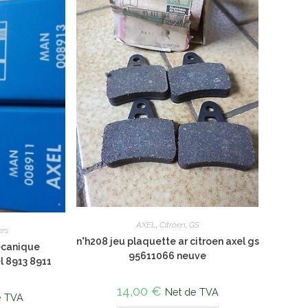
AXEL
,
Citroen
,
GS
ers
n°h208 jeu plaquette ar citroen axel gs
ecanique
95611066 neuve
el 8913 8911
14,00
€
Net de TVA
e TVA