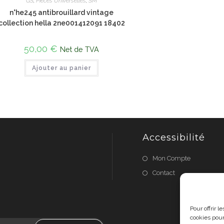
GS
,
Pièces Universelles
,
SM
n°he245 antibrouillard vintage
collection hella 2ne001412091 18402
50,00
€
Net de TVA
Ajouter au panier
Accessibilité
Mon Compte
Contact
Pour offrir 
cookies pour