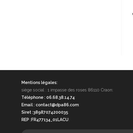
Mentions légales:
siège social : 1 impasse des roses 86110 Craon:
Téléphone : 06.68.38.14.74
:
Email : contact@dpa86.com
:
Siret :38987074200035
:
REP :FR477134_01LACU
: