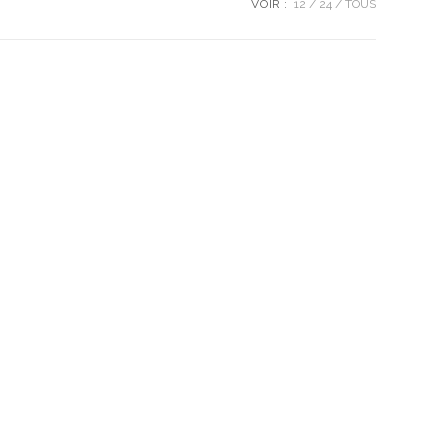
VOIR :
12
24
TOUS