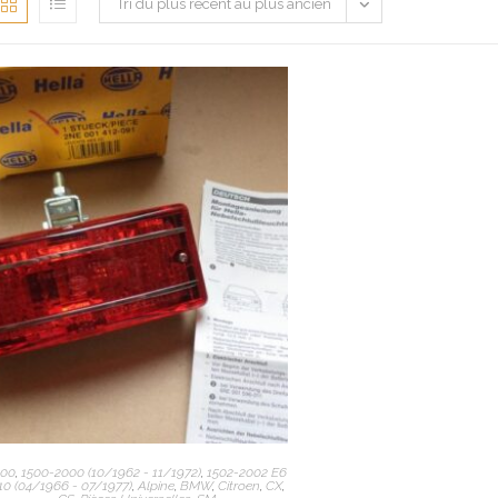
Tri du plus récent au plus ancien
300
,
1500-2000 (10/1962 - 11/1972)
,
1502-2002 E6
10 (04/1966 - 07/1977)
,
Alpine
,
BMW
,
Citroen
,
CX
,