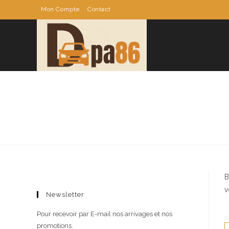
Skip
Mon Compte
Contact
to
content
B
v
Newsletter
Pour recevoir par E-mail nos arrivages et nos
promotions.